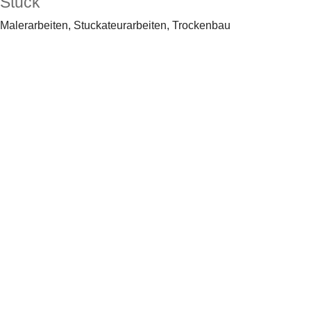
Stuck
Malerarbeiten, Stuckateurarbeiten, Trockenbau
Sprechen Sie
uns an.