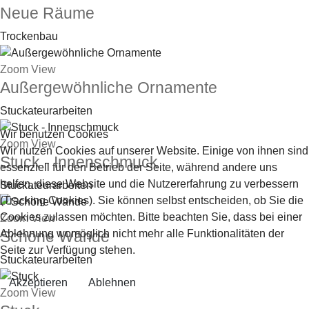
Neue Räume
Trockenbau
Zoom
View
Außergewöhnliche Ornamente
Stuckateurarbeiten
Wir benutzen Cookies
Zoom
View
Wir nutzen Cookies auf unserer Website. Einige von ihnen sind
Stuck - Innenschmuck
essenziell für den Betrieb der Seite, während andere uns
helfen, diese Website und die Nutzererfahrung zu verbessern
Stuckateurarbeiten
(Tracking Cookies). Sie können selbst entscheiden, ob Sie die
Cookies zulassen möchten. Bitte beachten Sie, dass bei einer
Zoom
View
Ablehnung womöglich nicht mehr alle Funktionalitäten der
Schöne Wände
Seite zur Verfügung stehen.
Stuckateurarbeiten
Akzeptieren
Ablehnen
Zoom
View